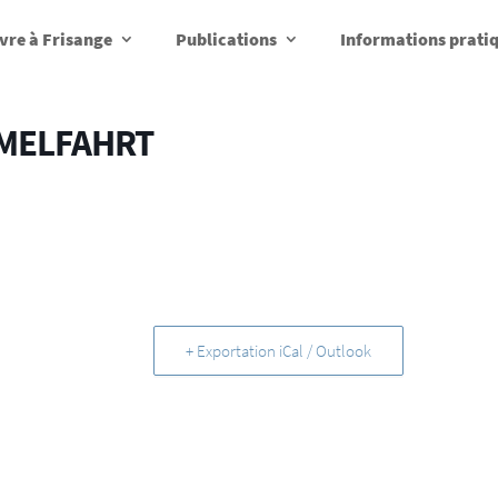
vre à Frisange
Publications
Informations prati
MMELFAHRT
+ Exportation iCal / Outlook