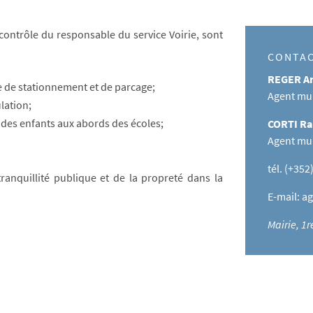
 contrôle du responsable du service Voirie, sont
CONTA
REGER A
re de stationnement et de parcage;
Agent mu
lation;
é des enfants aux abords des écoles;
CORTI R
Agent mu
tél. (+352
ranquillité publique et de la propreté dans la
E-mail:
ag
Mairie, 1