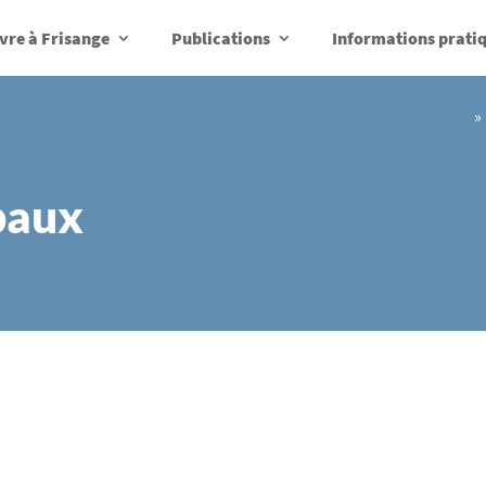
vre à Frisange
Publications
Informations prati
»
paux