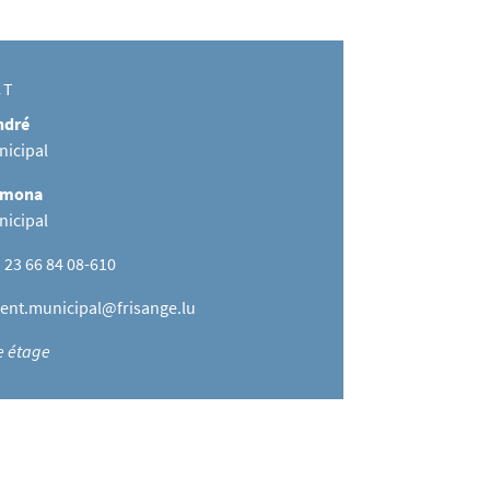
CT
ndré
nicipal
amona
nicipal
) 23 66 84 08-610
ent.municipal@frisange.lu
re étage