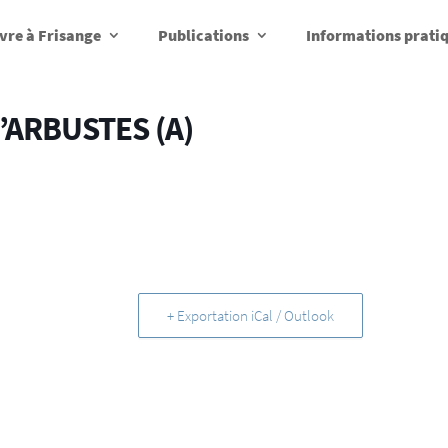
vre à Frisange
Publications
Informations prati
’ARBUSTES (A)
+ Exportation iCal / Outlook