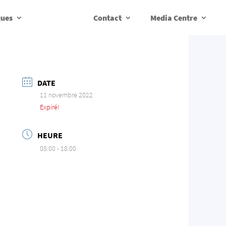
ques
Contact
Media Centre
DATE
11 novembre 2022
Expiré!
HEURE
08:00 - 18:00