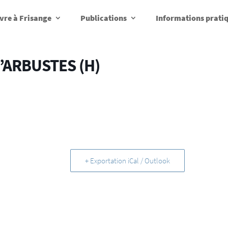
vre à Frisange
Publications
Informations prati
’ARBUSTES (H)
+ Exportation iCal / Outlook