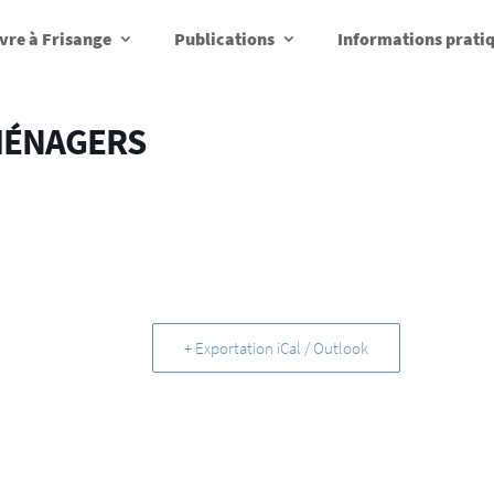
vre à Frisange
Publications
Informations prati
MÉNAGERS
+ Exportation iCal / Outlook