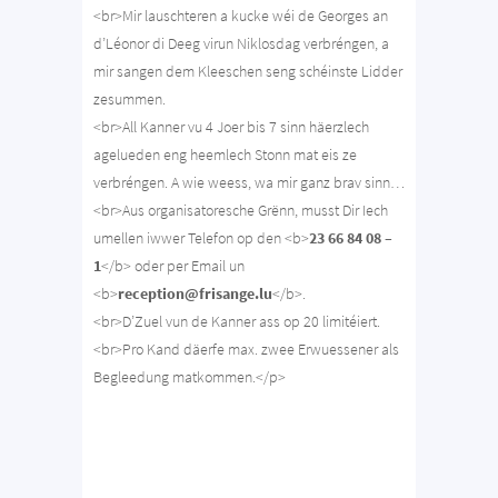
<br>Mir lauschteren a kucke wéi de Georges an
d’Léonor di Deeg virun Niklosdag verbréngen, a
mir sangen dem Kleeschen seng schéinste Lidder
zesummen.
<br>All Kanner vu 4 Joer bis 7 sinn häerzlech
agelueden eng heemlech Stonn mat eis ze
verbréngen. A wie weess, wa mir ganz brav sinn…
<br>Aus organisatoresche Grënn, musst Dir Iech
umellen iwwer Telefon op den <b>
23 66 84 08 –
1
</b> oder per Email un
<b>
reception@frisange.lu
</b>.
<br>D’Zuel vun de Kanner ass op 20 limitéiert.
<br>Pro Kand däerfe max. zwee Erwuessener als
Begleedung matkommen.</p>