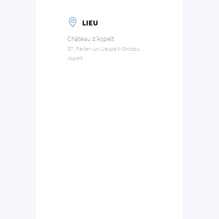
LIEU
Château d'Aspelt
37, Péiter vun Uespelt-Strooss,
Aspelt