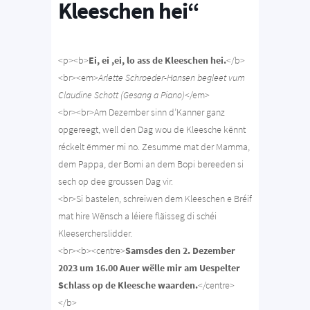
Kleeschen hei“
<p><b>
Ei, ei ,ei, lo ass de Kleeschen hei.
</b>
<br><em>
Arlette Schroeder-Hansen begleet vum
Claudine Schott (Gesang a Piano)
</em>
<br><br>Am Dezember sinn d’Kanner ganz
opgereegt, well den Dag wou de Kleesche kënnt
réckelt ëmmer mi no. Zesumme mat der Mamma,
dem Pappa, der Bomi an dem Bopi bereeden si
sech op dee groussen Dag vir.
<br>Si bastelen, schreiwen dem Kleeschen e Bréif
mat hire Wënsch a léiere fläisseg di schéi
Kleesercherslidder.
<br><b><centre>
Samsdes den 2. Dezember
2023 um 16.00 Auer wëlle mir am Uespelter
Schlass op de Kleesche waarden.
</centre>
</b>