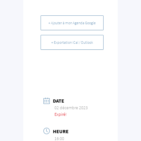
+ Ajouter à mon Agenda Google
+ Exportation iCal / Outlook
DATE
02 décembre 2023
Expiré!
HEURE
16:00