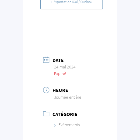
+ Exportation iCal / Outlook
DATE
24 mai 2024
Expiré!
HEURE
Journée entière
CATÉGORIE
Événements